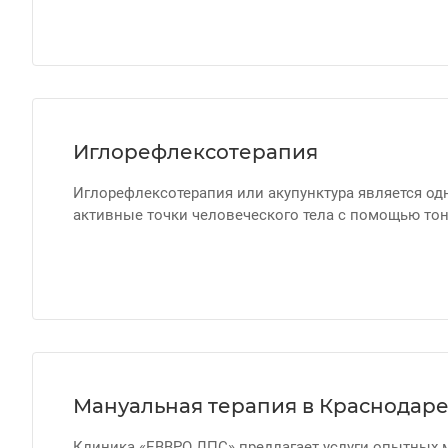
Иглорефлексотерапия
Иглорефлексотерапия или акупунктура является од
активные точки человеческого тела с помощью тон
Мануальная терапия в Краснодар
Клиника «ЕВВРО ЛПС» предлагает услуги опытных м