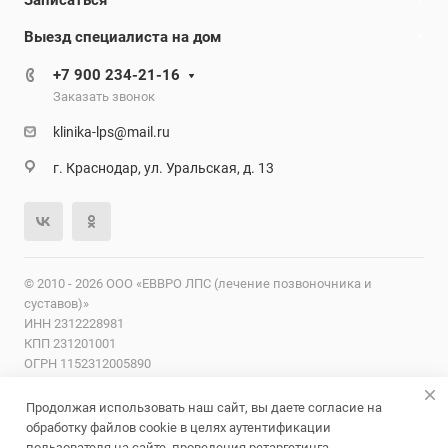
Записаться
Выезд специалиста на дом
+7 900 234-21-16
Заказать звонок
klinika-lps@mail.ru
г. Краснодар, ул. Уральская, д. 13
© 2010 - 2026 ООО «ЕВВРО ЛПС (лечение позвоночника и
суставов)»
ИНН 2312228981
КПП 231201001
ОГРН 1152312005890
ОКПО 29536566
Продолжая использовать наш сайт, вы даете согласие на
Лицензии
Надзорные органы
Карта сайта
Согласие на
обработку файлов cookie в целях аутентификации
обработку персональных данных
Политика
пользователя на сайте, проведения ретаргетинга,