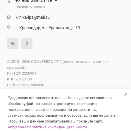
+7 900 234-21-16
Заказать звонок
klinika-lps@mail.ru
г. Краснодар, ул. Уральская, д. 13
© 2010 - 2026 ООО «ЕВВРО ЛПС (лечение позвоночника и
суставов)»
ИНН 2312228981
КПП 231201001
ОГРН 1152312005890
ОКПО 29536566
Продолжая использовать наш сайт, вы даете согласие на
Лицензии
Надзорные органы
Карта сайта
Согласие на
обработку файлов cookie в целях аутентификации
обработку персональных данных
Политика
пользователя на сайте, проведения ретаргетинга,
конфиденциальности
статистических исследований и обзоров. Если вы не хотите,
чтобы ваши данные обрабатывались, покиньте сайт.
Актуальная политика конфиденциальности
.
ИМЕЮТСЯ ПРОТИВОПОКАЗАНИЯ. НЕОБХОДИМА